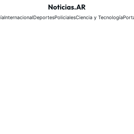
ía
Internacional
Deportes
Policiales
Ciencia y Tecnología
Port
3/19/2026